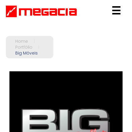
☰
Home
|
Portfólio
|
Big Móveis