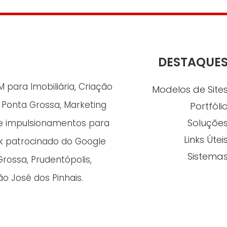
DESTAQUE
para Imobiliária, Criação
Modelos de Site
n Ponta Grossa, Marketing
Portfóli
Soluçõe
s e impulsionamentos para
Links Útei
nk patrocinado do Google
Sistema
Grossa, Prudentópolis,
o José dos Pinhais.