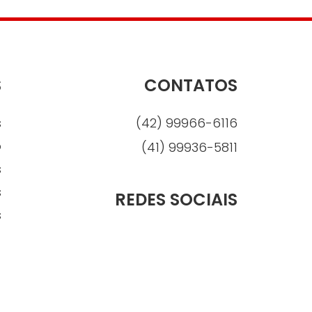
S
CONTATOS
s
(42) 99966-6116
o
(41) 99936-5811
s
s
REDES SOCIAIS
s