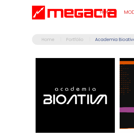
HOME
MOD
Home
|
Portfólio
|
Academia Bioativ