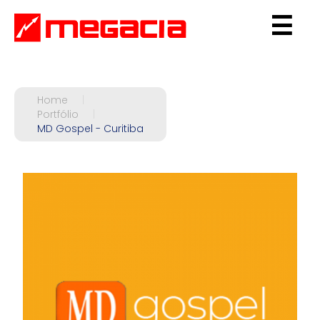
☰
Home
|
Portfólio
|
MD Gospel - Curitiba