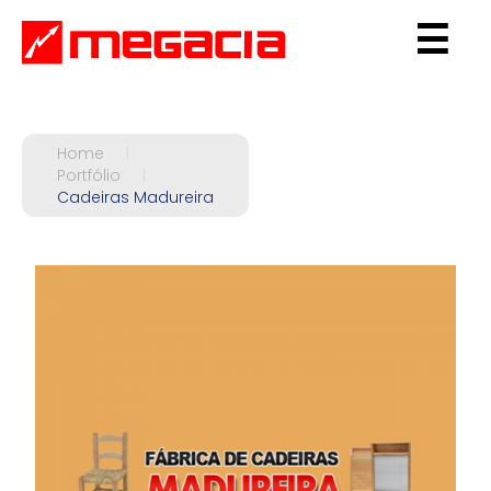
☰
Home
|
Portfólio
|
Cadeiras Madureira