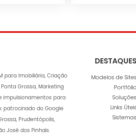
DESTAQUE
para Imobiliária, Criação
Modelos de Site
n Ponta Grossa, Marketing
Portfóli
Soluçõe
s e impulsionamentos para
Links Útei
nk patrocinado do Google
Sistema
Grossa, Prudentópolis,
o José dos Pinhais.