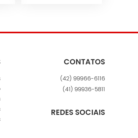
S
CONTATOS
s
(42) 99966-6116
o
(41) 99936-5811
s
s
REDES SOCIAIS
s