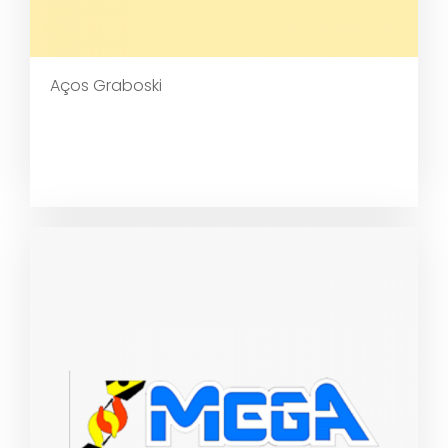
Aços Graboski